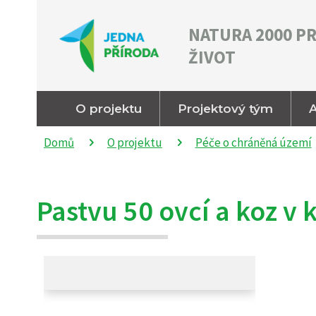
NATURA 2000 P
ŽIVOT
O projektu
Projektový tým
A
Domů
O projektu
Péče o chráněná území
Pastvu 50 ovcí a koz v k