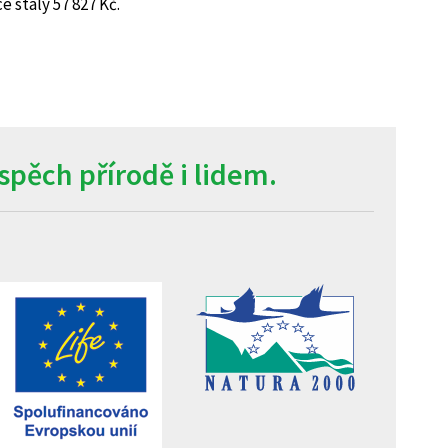
 stály 57 827 Kč.
pěch přírodě i lidem.