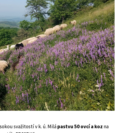
okou svažitostí v k. ú. Milá
pastvu 50 ovcí a koz
na