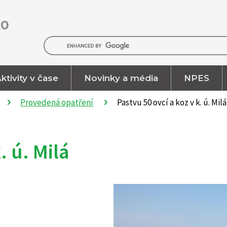
RO
ktivity v čase
Novinky a média
NPES
Provedená opatření
Pastvu 50 ovcí a koz v k. ú. Milá
. ú. Milá