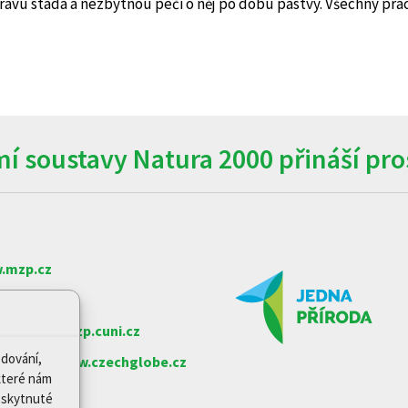
pravu stáda a nezbytnou péči o něj po dobu pastvy. Všechny práce
í soustavy Natura 2000 přináší pros
.mzp.cz
w.nature.cz
arlovy
www.czp.cuni.cz
edování,
e věd ČR
www.czechglobe.cz
které nám
Poskytnuté