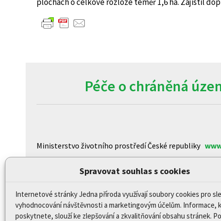
plochách o celkové rozloze téměř 1,6 ha. Zajistil do
Péče o chráněná územ
Ministerstvo životního prostředí České republiky
www
Agentura ochrany přírody a krajiny České republiky
ww
Spravovat souhlas s cookies
Centrum pro otázky životního prostředí Univerzity K
Internetové stránky Jedna příroda využívají soubory cookies pro sl
CzechGlobe – Ústav výzkumu globální změny Akademi
vyhodnocování návštěvnosti a marketingovým účelům. Informace, 
Biologické centrum AV ČR, v.v.i
www.upb.cas.cz/
poskytnete, slouží ke zlepšování a zkvalitňování obsahu stránek. 