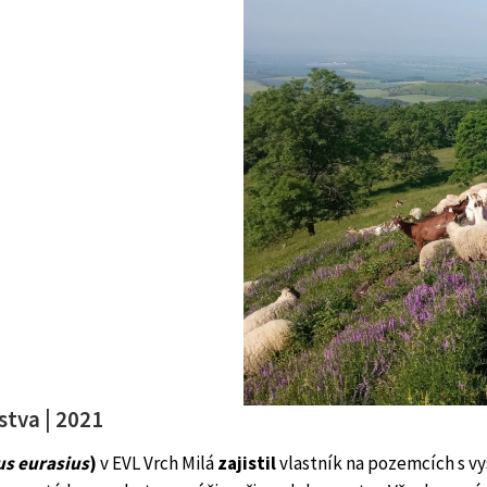
stva | 2021
s eurasius
)
v EVL Vrch Milá
zajistil
vlastník na pozemcích s vys