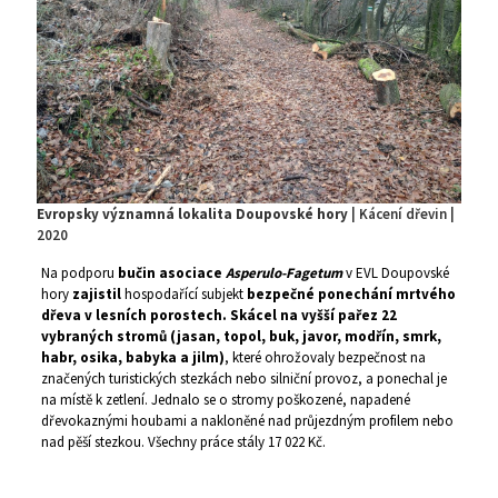
Evropsky významná lokalita Doupovské hory
| Kácení dřevin |
2020
Na podporu
bučin asociace
Asperulo-Fagetum
v EVL Doupovské
hory
zajistil
hospodařící subjekt
bezpečné ponechání mrtvého
dřeva v lesních porostech. Skácel na vyšší pařez 22
vybraných stromů (jasan, topol, buk, javor, modřín, smrk,
habr, osika, babyka a jilm)
, které ohrožovaly bezpečnost na
značených turistických stezkách nebo silniční provoz, a ponechal je
na místě k zetlení. Jednalo se o stromy poškozené, napadené
dřevokaznými houbami a nakloněné nad průjezdným profilem nebo
nad pěší stezkou. Všechny práce stály 17 022 Kč.