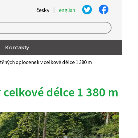
|
česky
english
Kontakty
těných oplocenek v celkové délce 1 380 m
 celkové délce 1 380 m