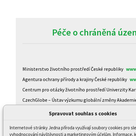
Péče o chráněná územ
Ministerstvo životního prostředí České republiky
www
Agentura ochrany přírody a krajiny České republiky
ww
Centrum pro otázky životního prostředí Univerzity K
CzechGlobe – Ústav výzkumu globální změny Akademi
Biologické centrum AV ČR, v.v.i
www.upb.cas.cz/
Spravovat souhlas s cookies
Internetové stránky Jedna příroda využívají soubory cookies pro sl
Prohlášení o přístupnosti
vyhodnocování návštěvnosti a marketingovým účelům. Informace, 