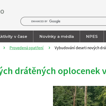
RO
ktivity v čase
Novinky a média
NPES
Provedená opatření
Vybudování deseti nových drá
ých drátěných oplocenek v