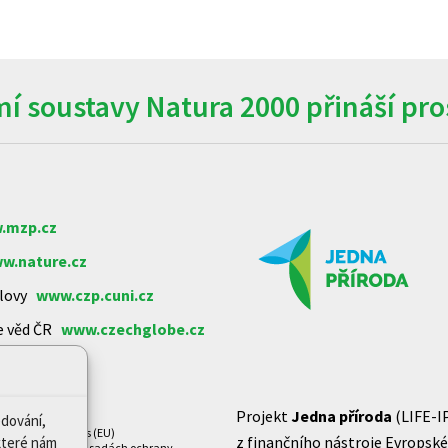
í soustavy Natura 2000 přináší pros
.mzp.cz
w.nature.cz
arlovy
www.czp.cuni.cz
e věd ČR
www.czechglobe.cz
Projekt
Jedna příroda
(LIFE-I
edování,
Zásady cookies (EU)
z finančního nástroje Evropské 
které nám
Prohlášení o zásadách ochrany