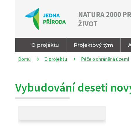
NATURA 2000 P
ŽIVOT
O projektu
Projektový tým
A
Domů
O projektu
Péče o chráněná území
Vybudování deseti nov