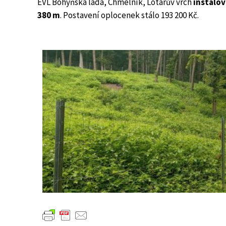
EVL Bohyňská lada, Chmelník, Lotarův vrch
instalov
380 m
. Postavení oplocenek stálo 193 200 Kč.