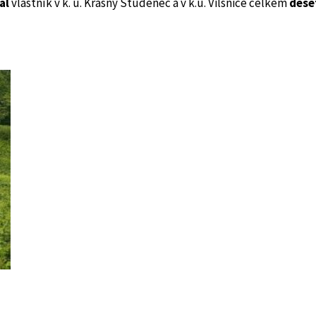
al
vlastník v k. ú. Krásný Studenec a v k.ú. Vilsnice celkem
dese