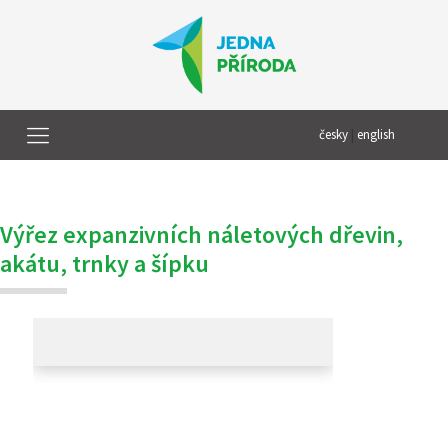
česky
|
english
Výřez expanzivních náletových dřevin,
akátu, trnky a šípku