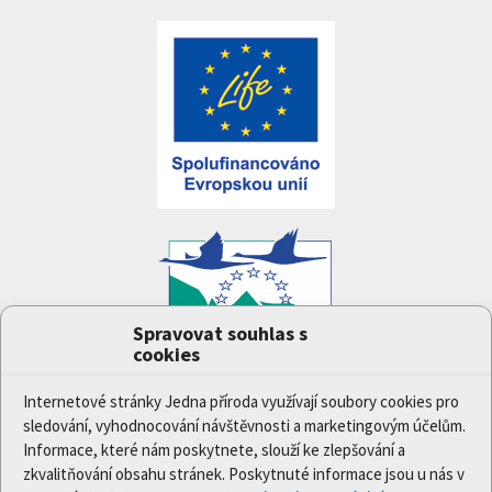
Spravovat souhlas s
cookies
Projekt
Jedna příroda
(LIFE-IP:N2K: Revisited,
LIFE17/IPE/CZ/000005) byl podpořen z finančního
Internetové stránky Jedna příroda využívají soubory cookies pro
nástroje Evropské unie LIFE.
sledování, vyhodnocování návštěvnosti a marketingovým účelům.
Údaje a informace zveřejněné na těchto stránkách
Informace, které nám poskytnete, slouží ke zlepšování a
vyjadřují názor či stanovisko pouze Ministerstva
zkvalitňování obsahu stránek. Poskytnuté informace jsou u nás v
životního prostředí a partnerů projektu. Evropská