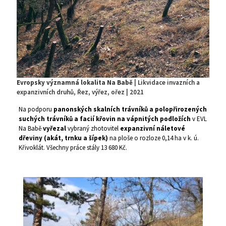
Evropsky významná lokalita Na Babě
| Likvidace invazních a
expanzivních druhů, Řez, výřez, ořez | 2021
Na podporu
panonských skalních trávníků a polopřirozených
suchých trávníků a facií křovin na vápnitých podložích
v EVL
Na Babě
vyřezal
vybraný zhotovitel
expanzivní náletové
dřeviny (akát, trnku a šípek)
na ploše o rozloze 0,14 ha v k. ú.
Křivoklát. Všechny práce stály 13 680 Kč.